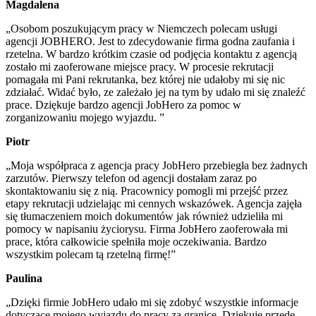
Magdalena
„Osobom poszukującym pracy w Niemczech polecam usługi
agencji JOBHERO. Jest to zdecydowanie firma godna zaufania i
rzetelna. W bardzo krótkim czasie od podjęcia kontaktu z agencją
zostało mi zaoferowane miejsce pracy. W procesie rekrutacji
pomagała mi Pani rekrutanka, bez której nie udałoby mi się nic
zdziałać. Widać było, ze zależało jej na tym by udało mi się znaleźć
prace. Dziękuje bardzo agencji JobHero za pomoc w
zorganizowaniu mojego wyjazdu. ”
Piotr
„Moja współpraca z agencja pracy JobHero przebiegła bez żadnych
zarzutów. Pierwszy telefon od agencji dostałam zaraz po
skontaktowaniu się z nią. Pracownicy pomogli mi przejść przez
etapy rekrutacji udzielając mi cennych wskazówek. Agencja zajęła
się tłumaczeniem moich dokumentów jak również udzieliła mi
pomocy w napisaniu życiorysu. Firma JobHero zaoferowała mi
prace, która całkowicie spełniła moje oczekiwania. Bardzo
wszystkim polecam tą rzetelną firmę!”
Paulina
„Dzięki firmie JobHero udało mi się zdobyć wszystkie informacje
dotyczące mojego wyjazdu do pracy za granice. Dziękuje przede