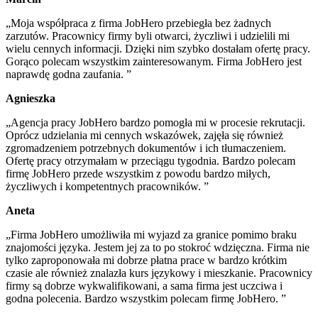
„Moja współpraca z firma JobHero przebiegła bez żadnych
zarzutów. Pracownicy firmy byli otwarci, życzliwi i udzielili mi
wielu cennych informacji. Dzięki nim szybko dostałam ofertę pracy.
Gorąco polecam wszystkim zainteresowanym. Firma JobHero jest
naprawdę godna zaufania. ”
Agnieszka
„Agencja pracy JobHero bardzo pomogła mi w procesie rekrutacji.
Oprócz udzielania mi cennych wskazówek, zajęła się również
zgromadzeniem potrzebnych dokumentów i ich tłumaczeniem.
Ofertę pracy otrzymałam w przeciągu tygodnia. Bardzo polecam
firmę JobHero przede wszystkim z powodu bardzo miłych,
życzliwych i kompetentnych pracowników. ”
Aneta
„Firma JobHero umożliwiła mi wyjazd za granice pomimo braku
znajomości języka. Jestem jej za to po stokroć wdzięczna. Firma nie
tylko zaproponowała mi dobrze płatna prace w bardzo krótkim
czasie ale również znalazła kurs językowy i mieszkanie. Pracownicy
firmy są dobrze wykwalifikowani, a sama firma jest uczciwa i
godna polecenia. Bardzo wszystkim polecam firmę JobHero. ”