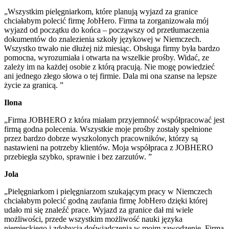
„Wszystkim pielęgniarkom, które planują wyjazd za granice
chciałabym polecić firmę JobHero. Firma ta zorganizowała mój
wyjazd od początku do końca – począwszy od przetłumaczenia
dokumentów do znalezienia szkoły językowej w Niemczech.
Wszystko trwało nie dłużej niż miesiąc. Obsługa firmy była bardzo
pomocna, wyrozumiała i otwarta na wszelkie prośby. Widać, ze
zależy im na każdej osobie z którą pracują. Nie mogę powiedzieć
ani jednego złego słowa o tej firmie. Dala mi ona szanse na lepsze
życie za granicą. ”
Ilona
„Firma JOBHERO z która miałam przyjemność współpracować jest
firmą godna polecenia. Wszystkie moje prośby zostały spełnione
przez bardzo dobrze wyszkolonych pracowników, którzy są
nastawieni na potrzeby klientów. Moja współpraca z JOBHERO
przebiegła szybko, sprawnie i bez zarzutów. ”
Jola
„Pielęgniarkom i pielęgniarzom szukającym pracy w Niemczech
chciałabym polecić godną zaufania firmę JobHero dzięki której
udało mi się znaleźć prace. Wyjazd za granice dał mi wiele
możliwości, przede wszystkim możliwość nauki języka
niemieckiego i zdobycia doświadczenia w moim zawodzenie. Firma