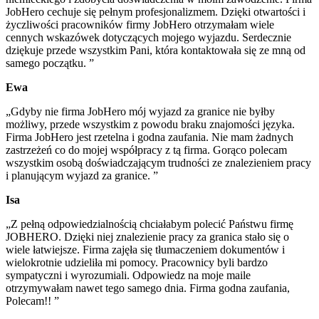
JobHero cechuje się pełnym profesjonalizmem. Dzięki otwartości i
życzliwości pracowników firmy JobHero otrzymałam wiele
cennych wskazówek dotyczących mojego wyjazdu. Serdecznie
dziękuje przede wszystkim Pani, która kontaktowała się ze mną od
samego początku. ”
Ewa
„Gdyby nie firma JobHero mój wyjazd za granice nie byłby
możliwy, przede wszystkim z powodu braku znajomości języka.
Firma JobHero jest rzetelna i godna zaufania. Nie mam żadnych
zastrzeżeń co do mojej współpracy z tą firma. Gorąco polecam
wszystkim osobą doświadczającym trudności ze znalezieniem pracy
i planującym wyjazd za granice. ”
Isa
„Z pełną odpowiedzialnością chciałabym polecić Państwu firmę
JOBHERO. Dzięki niej znalezienie pracy za granica stało się o
wiele łatwiejsze. Firma zajęła się tłumaczeniem dokumentów i
wielokrotnie udzieliła mi pomocy. Pracownicy byli bardzo
sympatyczni i wyrozumiali. Odpowiedz na moje maile
otrzymywałam nawet tego samego dnia. Firma godna zaufania,
Polecam!! ”