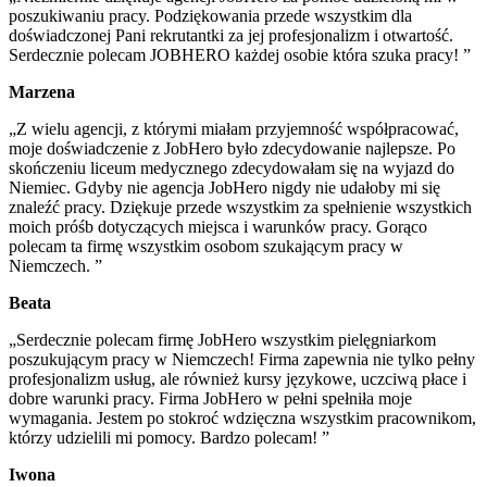
poszukiwaniu pracy. Podziękowania przede wszystkim dla
doświadczonej Pani rekrutantki za jej profesjonalizm i otwartość.
Serdecznie polecam JOBHERO każdej osobie która szuka pracy! ”
Marzena
„Z wielu agencji, z którymi miałam przyjemność współpracować,
moje doświadczenie z JobHero było zdecydowanie najlepsze. Po
skończeniu liceum medycznego zdecydowałam się na wyjazd do
Niemiec. Gdyby nie agencja JobHero nigdy nie udałoby mi się
znaleźć pracy. Dziękuje przede wszystkim za spełnienie wszystkich
moich próśb dotyczących miejsca i warunków pracy. Gorąco
polecam ta firmę wszystkim osobom szukającym pracy w
Niemczech. ”
Beata
„Serdecznie polecam firmę JobHero wszystkim pielęgniarkom
poszukującym pracy w Niemczech! Firma zapewnia nie tylko pełny
profesjonalizm usług, ale również kursy językowe, uczciwą płace i
dobre warunki pracy. Firma JobHero w pełni spełniła moje
wymagania. Jestem po stokroć wdzięczna wszystkim pracownikom,
którzy udzielili mi pomocy. Bardzo polecam! ”
Iwona