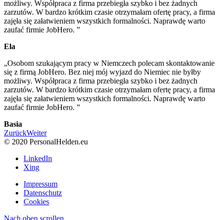
możliwy. Współpraca z firma przebiegła szybko i bez żadnych
zarzutów. W bardzo krótkim czasie otrzymałam ofertę pracy, a firma
zajęła się załatwieniem wszystkich formalności. Naprawdę warto
zaufać firmie JobHero. ”
Ela
„Osobom szukającym pracy w Niemczech polecam skontaktowanie
się z firmą JobHero. Bez niej mój wyjazd do Niemiec nie byłby
możliwy. Współpraca z firma przebiegła szybko i bez żadnych
zarzutów. W bardzo krótkim czasie otrzymałam ofertę pracy, a firma
zajęła się załatwieniem wszystkich formalności. Naprawdę warto
zaufać firmie JobHero. ”
Basia
Zurück
Weiter
© 2020 PersonalHelden.eu
LinkedIn
Xing
Impressum
Datenschutz
Cookies
Nach oben scrollen