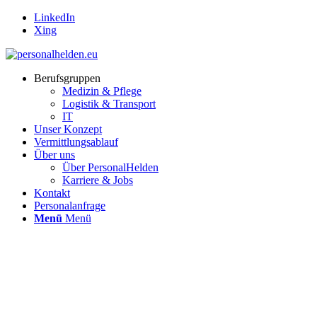
LinkedIn
Xing
Berufsgruppen
Medizin & Pflege
Logistik & Transport
IT
Unser Konzept
Vermittlungsablauf
Über uns
Über PersonalHelden
Karriere & Jobs
Kontakt
Personalanfrage
Menü
Menü