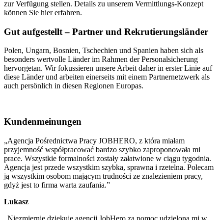
zur Verfügung stellen. Details zu unserem Vermittlungs-Konzept
können Sie hier erfahren.
Gut aufgestellt – Partner und Rekrutierungsländer
Polen, Ungarn, Bosnien, Tschechien und Spanien haben sich als
besonders wertvolle Länder im Rahmen der Personalsicherung
hervorgetan. Wir fokussieren unsere Arbeit daher in erster Linie auf
diese Länder und arbeiten einerseits mit einem Partnernetzwerk als
auch persönlich in diesen Regionen Europas.
Kundenmeinungen
„Agencja Pośrednictwa Pracy JOBHERO, z która miałam
przyjemność współpracować bardzo szybko zaproponowała mi
prace. Wszystkie formalności zostały załatwione w ciągu tygodnia.
Agencja jest przede wszystkim szybka, sprawna i rzetelna. Polecam
ją wszystkim osobom mającym trudności ze znalezieniem pracy,
gdyż jest to firma warta zaufania.”
Lukasz
„Niezmiernie dziękuje agencji JobHero za pomoc udzieloną mi w