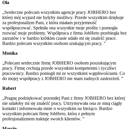
Ola
„Serdeczne polecam wszystkim agencje pracy JOBHERO bez
której mój wyjazd nie byłyby możliwy. Przede wszystkim dziękuje
za profesjonalizm Pani, z która miałam przyjemność
współpracować. Spełniła ona wszystkie moje prośby i pomogła
rozwiać moje problemy. Współpraca z firma JobHero przebiegła bez
zarzutów i w bardzo krótkim czasie udało mi się znaleźć prace.
Bardzo polecam wszystkim osobom szukającym pracy. ”
Monika
„Polecam serdecznie firmę JOBHERO osobom poszukującym
pracy. Firmę cechują przede wszystkim kompetentni i życzliwi
pracownicy. Bardzo pomogli mi ze wszystkimi wątpliwościami. Co
do mojej współpracy z JOBHERO nie mam żadnych zastrzeżeń. ”
Robert
„Pragnę podziękować przemiłej Pani z firmy JOBHERO bez której
nie udałoby mi się znaleźć pracy. Utrzymywała ona ze mną ciągły
kontakt i informowała mnie o wszystkim na bieżąco. Bardzo
wszystkim polecam firmę JobHero, która z pełnym
profesjonalizmem traktuje swoich klientów. ”
Marcin