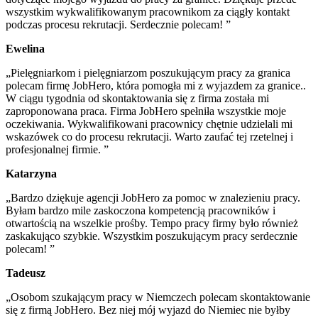
wszystkim wykwalifikowanym pracownikom za ciągły kontakt
podczas procesu rekrutacji. Serdecznie polecam! ”
Ewelina
„Pielęgniarkom i pielęgniarzom poszukującym pracy za granica
polecam firmę JobHero, która pomogła mi z wyjazdem za granice..
W ciągu tygodnia od skontaktowania się z firma została mi
zaproponowana praca. Firma JobHero spełniła wszystkie moje
oczekiwania. Wykwalifikowani pracownicy chętnie udzielali mi
wskazówek co do procesu rekrutacji. Warto zaufać tej rzetelnej i
profesjonalnej firmie. ”
Katarzyna
„Bardzo dziękuje agencji JobHero za pomoc w znalezieniu pracy.
Byłam bardzo mile zaskoczona kompetencją pracowników i
otwartością na wszelkie prośby. Tempo pracy firmy było również
zaskakująco szybkie. Wszystkim poszukującym pracy serdecznie
polecam! ”
Tadeusz
„Osobom szukającym pracy w Niemczech polecam skontaktowanie
się z firmą JobHero. Bez niej mój wyjazd do Niemiec nie byłby